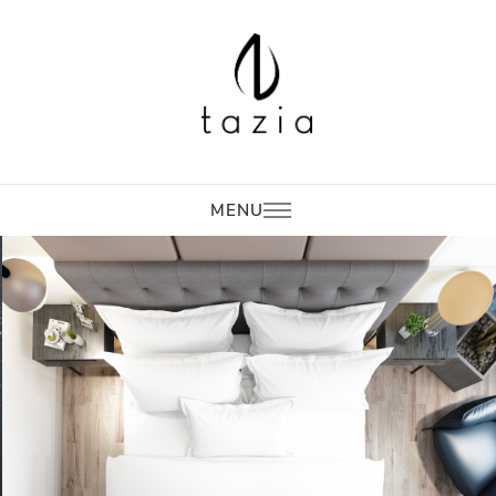
Tazia
New Era in Hotel
Supplies
MENU